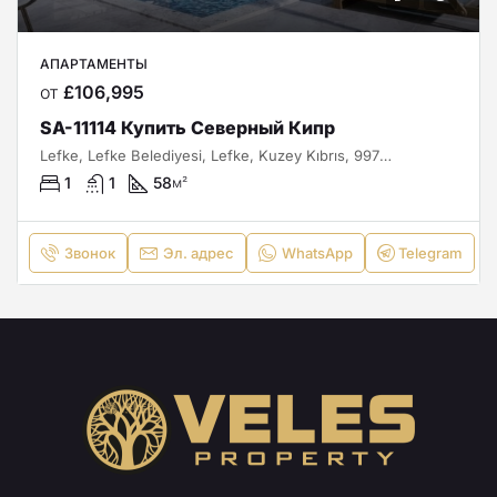
АПАРТАМЕНТЫ
от
£106,995
SA-11114 Купить Северный Кипр
Lefke, Lefke Belediyesi, Lefke, Kuzey Kıbrıs, 99770, Κύπρος - Kıbrıs
1
1
58
м²
Звонок
Эл. адрес
WhatsApp
Telegram