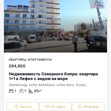
КВАРТИРЫ, АПАРТАМЕНТЫ
£64,900
Недвижимость Северного Кипра: квартира
1+1 в Лефке с видом на море
Gemikonağı, Lefke Belediyesi, Lefke ilçesi, Kuzey Kıbrıs, Κύπρος - Kıbrıs
1
1
65
м²
Звонок
Эл. адрес
WhatsApp