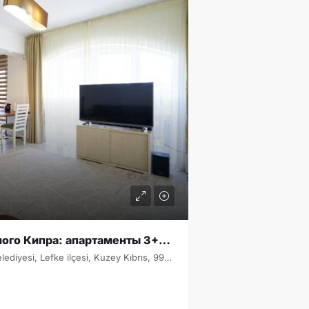
Недвижимость Северного Кипра: апартаменты 3+1 на первой линии моря в Aphrodite Beach Resort с садом и инфраструктурой
2. Cadde, Gaziveren, Lefke Belediyesi, Lefke ilçesi, Kuzey Kıbrıs, 99790, Κύπρος - Kıbrıs