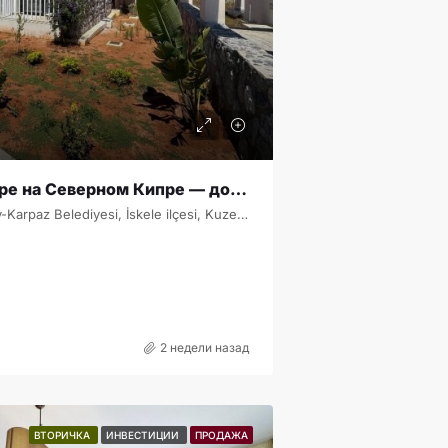
Бунгало с видом на море на Северном Кипре — дом с террасой на крыше и большим участком SB-2-0472
Kalamia, Yenierenköy, Erenköy-Karpaz Belediyesi, İskele ilçesi, Kuzey Kıbrıs, 99950, Κύπρος - Kıbrıs
2 недели назад
ВТОРИЧКА
ИНВЕСТИЦИИ
ПРОДАЖА