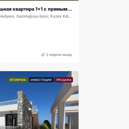
Tatlısu Marina — роскошная квартира 1+1 с прямым видом на море на Северном Кипре SA-1-0484
Liman sokak, Tatlısu, Tatlısu Belediyesi, Gazimağusa ilçesi, Kuzey Kıbrıs, 99640, Κύπρος - Kıbrıs
2 недели назад
ВТОРИЧКА
ИНВЕСТИЦИИ
ПРОДАЖА