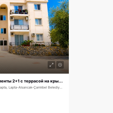
Sunning Well – Апартаменты 2+1 с террасой на крыше | Лапта SA-2444
Adatepe, Adatepe Mahallesi, Lapta, Lapta-Alsancak-Çamlıbel Belediyesi, Girne ilçesi, Kuzey Kıbrıs, 99420, Κύπρος - Kıbrıs