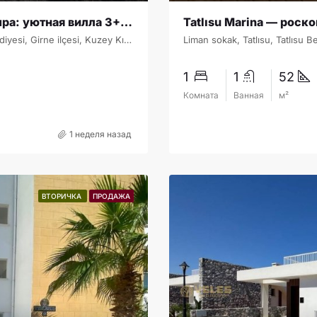
Недвижимость Северного Кипра: уютная вилла 3+1 в Каршияке с панорамным видом на море и горы
Karşıyaka, Lapta-Alsancak-Çamlıbel Belediyesi, Girne ilçesi, Kuzey Kıbrıs, 99440, Κύπρος - Kıbrıs
1
1
52
Комната
Ванная
м²
1 неделя назад
ВТОРИЧКА
ПРОДАЖА