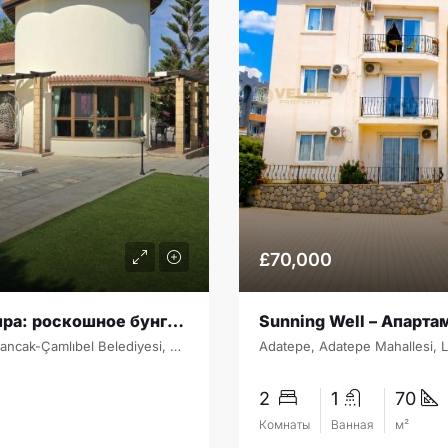
£70,000
Недвижимость Северного Кипра: роскошное бунгало 3+1 в Кайалар с панорамным видом на море и горы
Cavıt Sarsılmaz Sokak, Kayalar, Lapta-Alsancak-Çamlıbel Belediyesi, Girne ilçesi, Kuzey Kıbrıs, 99440, Κύπρος - Kıbrıs
2
1
70
Комнаты
Ванная
м²