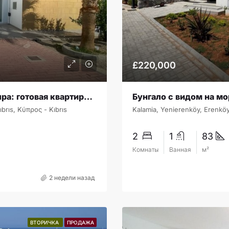
£220,000
Недвижимость Северного Кипра: готовая квартира 2+1 у моря в Caesar Resort, Искеле — инвестиция и жизнь у Лонг Бич SA-2418
ıbrıs, Κύπρος - Kıbrıs
2
1
83
Комнаты
Ванная
м²
2 недели назад
ВТОРИЧКА
ПРОДАЖА