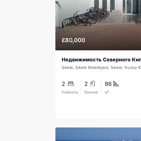
£80,000
İskele, İskele Belediyesi, İskele, Kuzey K
2
2
86
Комнаты
Ванные
м²