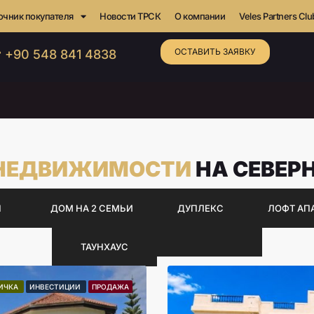
очник покупателя
Новости ТРСК
О компании
Veles Partners Clu
ОСТАВИТЬ ЗАЯВКУ
 +90 548 841 4838
 НЕДВИЖИМОСТИ
НА СЕВЕР
Ы
ДОМ НА 2 СЕМЬИ
ДУПЛЕКС
ЛОФТ АП
ТАУНХАУС
ИЧКА
ИНВЕСТИЦИИ
ПРОДАЖА