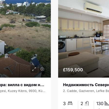
£159,500
Недвижимость Северного Кипра: вилла с видом на море в Кирении — роскошь, комфорт и инвестиции SV-31134
Karaoğlanoğlu, Girne Belediyesi, Girne ilçesi, Kuzey Kıbrıs, 9930, Κύπρος - Kıbrıs
3
2
130