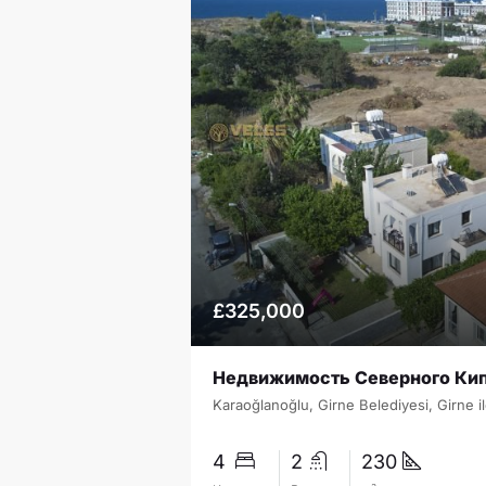
£325,000
4
2
230