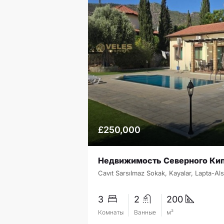
£250,000
3
2
200
Комнаты
Ванные
м²