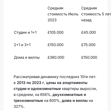
Средняя
Средняя
стоимость Июль
стоимость 5 ле
2023
назад
Студии и 1+1
£105.000
£45.000
2+1 и 3+1
£150.000
£75.000
Дома и виллы
£360.000
£150.000
Рассматривая динамику последних 10ти лет:
с 2013 по 2023 г
,
цены на апартаменты
студии и однокомнатные
квартиры выросли,
в среднем, на 656%,
двухкомнатные и
трехкомнатные
на 600%,
дома и виллы
на
327%.