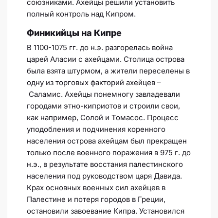
союзниками. Ахейцы решили установить
полный контроль над Кипром.
Финикийцы на Кипре
В 1100-1075 гг. до н.э. разгорелась война
царей Аласии с ахейцами. Столица острова
была взята штурмом, а жители переселены в
одну из торговых факторий ахейцев –
Саламис. Ахейцы понемногу завладевали
городами этно-киприотов и строили свои,
как например, Солой и Томасос. Процесс
уподобления и подчинения коренного
населения острова ахейцам был прекращен
только после военного поражения в 975 г. до
н.э., в результате восстания палестинского
населения под руководством царя Давида.
Крах основных военных сил ахейцев в
Палестине и потеря городов в Греции,
остановили завоевание Кипра. Установился