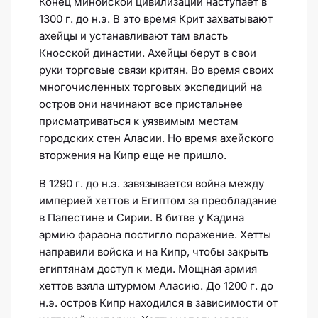
Конец минойской цивилизации наступает в
1300 г. до н.э. В это время Крит захватывают
ахейцы и устанавливают там власть
Кносской династии. Ахейцы берут в свои
руки торговые связи критян. Во время своих
многочисленных торговых экспедиций на
остров они начинают все пристальнее
присматриваться к уязвимым местам
городских стен Аласии. Но время ахейского
вторжения на Кипр еще не пришло.
В 1290 г. до н.э. завязывается война между
империей хеттов и Египтом за преобладание
в Палестине и Сирии. В битве у Кадина
армию фараона постигло поражение. Хетты
направили войска и на Кипр, чтобы закрыть
египтянам доступ к меди. Мощная армия
хеттов взяла штурмом Аласию. До 1200 г. до
н.э. остров Кипр находился в зависимости от