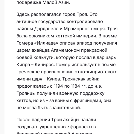
побережье Малой Азии.
Здесь располагался город Троя. Это
античное государство контролировало
районы Дарданелл и Мраморного моря. Троя
была союзником хеттской империи. В поэме
Гомера «Иллиада» описан эпизод получения
царем ахейцев Агамемоном прекрасной
боевой кольчуги, которую послал в дар царь
Кипра – Кинирос. Гомер использует в поэме
греческое произношение этно-киприотского
имени царя – Кунеа. Троянская война
продолжалась с 1194 по 1184 гг. до н.э.
Троянцы получили военную поддержку
хеттов, но из – за войны с фригийцами, она
не могла быть значительной.
После падения Трои ахейцы начали
создавать укрепленные форпосты в
береговой части южной Анатолии.