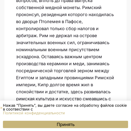
вопросов, вплоть до права выпуска
собственной медной монеты. Римский
проконсул, резиденция которого находилась
во дворце Птолемея в Пафосе,
контролировал только сбор налогов и
арбитраж. Рим не держал на острове
значительных военных сил, ограничиваясь
номинальным военным присутствием
эскадрона. Оставаясь важным центром
производства керамики и меди, занимаясь
посреднической торговлей зерном между
Египтом и западными провинциями Римской
империи, Кипр долгое время жил в
спокойствии и достатке, здесь развивалась
римская культура и искусство смеавшись с
Нажав "Принять", вы даете согласие на обработку файлов cookie
греческой она создала необычайный
в соотвествии с
колорит.
Политикой конфиденциальности
ОСТАВИТЬ ЗАЯВКУ
Апостолы Павел и Варнава на Кипре
Принять
Меню
WhatsApp
Позвонить