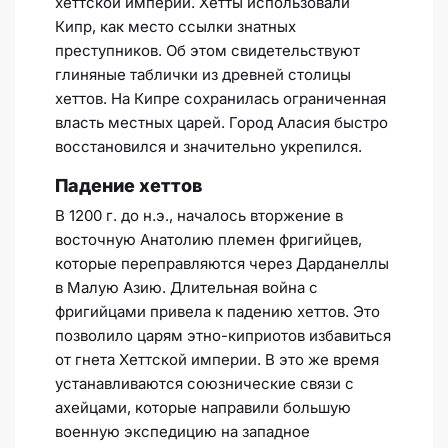
хеттской империи. Хетты использовали
Кипр, как место ссылки знатных
преступников. Об этом свидетельствуют
глиняные таблички из древней столицы
хеттов. На Кипре сохранилась ограниченная
власть местных царей. Город Аласия быстро
восстановился и значительно укрепился.
Падение хеттов
В 1200 г. до н.э., началось вторжение в
восточную Анатолию племен фригийцев,
которые переправляются через Дарданеллы
в Малую Азию. Длительная война с
фригийцами привела к падению хеттов. Это
позволило царям этно-киприотов избавиться
от гнета Хеттской империи. В это же время
устанавливаются союзнические связи с
ахейцами, которые направили большую
военную экспедицию на западное