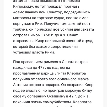
за финансовой помощью к Птолемею
Кипрскому, но тот приказал прогнать
«самозванца» вон. Сенатор, подрядившись
матросом на торговое судно, все же смог
вернуться в Рим. Получив там важный пост
трибуна, он приложил все усилия для захвата
острова Римом. В 58 г. до н.э. Сенат
отправил на Кипр небольшой военный отряд,
который без всякого сопротивления
установил власть Рима.
Под правлением римского Сената остров
находился до 47 г. до н.э., когда
прославленная царица Египта Клеопатра
получила от своего возлюбленного Марка
Антония остров в подарок. Он сохранил Кипр
под ее властью, но проиграв морскую битву
своему сопернику Октавиану в 42 г. до н.э.
покончил жизнь самоубийством. Клеопатра