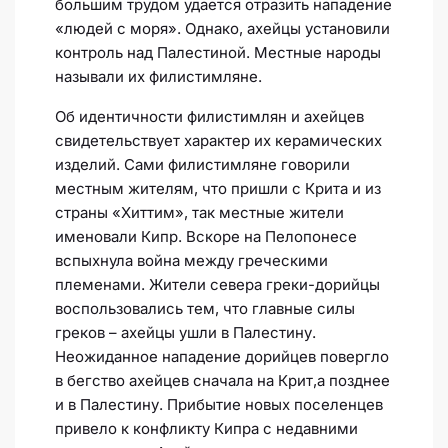
большим трудом удается отразить нападение
«людей с моря». Однако, ахейцы установили
контроль над Палестиной. Местные народы
называли их филистимляне.
Об идентичности филистимлян и ахейцев
свидетельствует характер их керамических
изделий. Сами филистимляне говорили
местным жителям, что пришли с Крита и из
страны «Хиттим», так местные жители
именовали Кипр. Вскоре на Пелопонесе
вспыхнула война между греческими
племенами. Жители севера греки-дорийцы
воспользовались тем, что главные силы
греков – ахейцы ушли в Палестину.
Неожиданное нападение дорийцев повергло
в бегство ахейцев сначала на Крит,а позднее
и в Палестину. Прибытие новых поселенцев
привело к конфликту Кипра с недавними