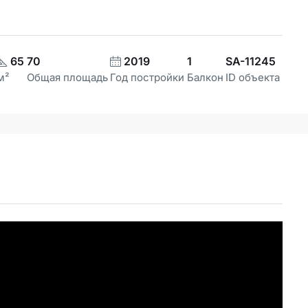
65
70
2019
1
SA-11245
м²
Общая площадь
Год постройки
Балкон
ID объекта