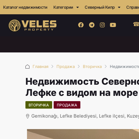
Каталог недвижимости
Категории
Северный Кипр
Справ
☎
Главная
Продажа
Вторичка
Недвижимость 
Недвижимость Северног
Лефке с видом на море
ВТОРИЧКА
ПРОДАЖА
Gemikonağı, Lefke Belediyesi, Lefke ilçesi, Kuzey