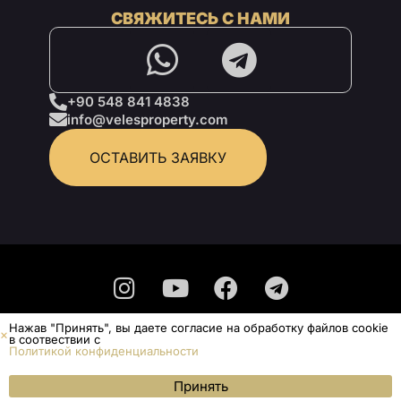
СВЯЖИТЕСЬ С НАМИ
+90 548 841 4838
info@velesproperty.com
ОСТАВИТЬ ЗАЯВКУ
Нажав "Принять", вы даете согласие на обработку файлов cookie
Политика конфиденциальности
в соотвествии с
Политикой конфиденциальности
Не является публичной офертой.
© Veles Property 2025 - Все права защищены
ОСТАВИТЬ ЗАЯВКУ
Принять
Меню
WhatsApp
Позвонить