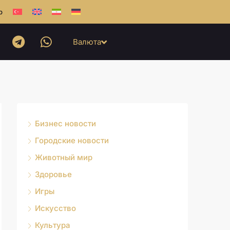
b
Валюта
Бизнес новости
Городские новости
Животный мир
Здоровье
Игры
Искусство
Культура