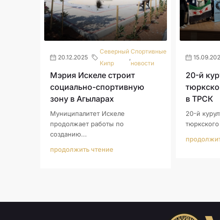
Северный
Спортивные
20.12.2025
,
15.09.20
Кипр
новости
Мэрия Искеле строит
20-й ку
социально-спортивную
тюркско
зону в Агыларах
в ТРСК
Муниципалитет Искеле
20-й куру
продолжает работы по
тюркского 
созданию...
продолжит
продолжить чтение