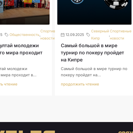
Спортивные
Северный
Спортивные
25
Общественность
,
12.09.2025
,
новости
Кипр
новости
рултай молодежи
Самый большой в мире
го мира проходит
турнир по покеру пройдет
на Кипре
лтай молодежи
Самый большой в мире турнир по
мира проходит в...
покеру пройдет на...
ь чтение
продолжить чтение