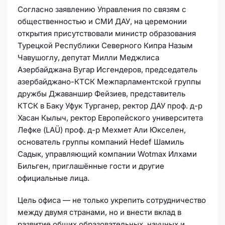
Согласно заявлению Управления по связям с
общественностью и СМИ ДАУ, на церемонии
открытия присутствовали министр образования
Турецкой Республики Северного Кипра Назым
Чавушоглу, депутат Милли Меджлиса
Азербайджана Вугар Исгендеров, председатель
азербайджано-КТСК Межпарламентской группы
дружбы Джаваншир Фейзиев, представитель
КТСК в Баку Уфук Турганер, ректор ДАУ проф. д-р
Хасан Кылыч, ректор Европейского университета
Лефке (LAÜ) проф. д-р Мехмет Али Юкселен,
основатель группы компаний Hedef Шамиль
Садык, управляющий компании Wotmax Илхами
Бильген, приглашённые гости и другие
официальные лица.
Цель офиса — не только укрепить сотрудничество
между двумя странами, но и внести вклад в
развитие общих образовательных, научных и