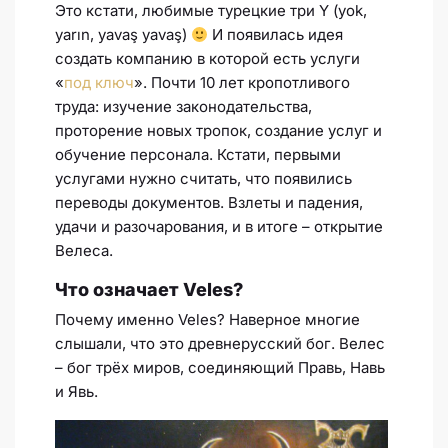
Это кстати, любимые турецкие три Y (yok,
yarın, yavaş yavaş)
И появилась идея
создать компанию в которой есть услуги
«
под ключ
». Почти 10 лет кропотливого
труда: изучение законодательства,
проторение новых тропок, создание услуг и
обучение персонала. Кстати, первыми
услугами нужно считать, что появились
переводы документов. Взлеты и падения,
удачи и разочарования, и в итоге – открытие
Велеса.
Что означает Veles?
Почему именно Veles? Наверное многие
слышали, что это древнерусский бог. Велес
– бог трёх миров, соединяющий Правь, Навь
и Явь.