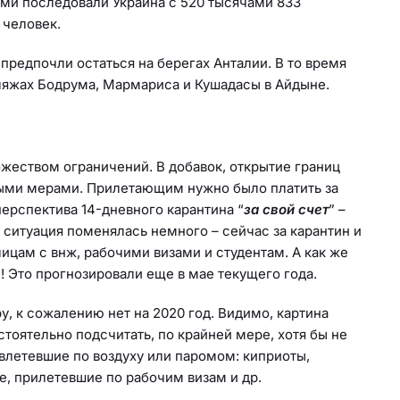
ами последовали Украина с 520 тысячами 833
 человек.
предпочли остаться на берегах Анталии. В то время
пляжах Бодрума, Мармариса и Кушадасы в Айдыне.
жеством ограничений. В добавок, открытие границ
ыми мерами. Прилетающим нужно было платить за
перспектива 14-дневного карантина “
за свой счет
” –
а, ситуация поменялась немного – сейчас за карантин и
лицам с внж, рабочими визами и студентам. А как же
 Это прогнозировали еще в мае текущего года.
, к сожалению нет на 2020 год. Видимо, картина
тоятельно подсчитать, по крайней мере, хотя бы не
 влетевшие по воздуху или паромом: киприоты,
, прилетевшие по рабочим визам и др.