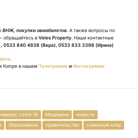
о
ВНЖ, покупки авиабилетов
. А также вопросы по
– обращайтесь в
Veles Property
. Наши контактные
, 0533 840 4838 (Вера)
,
0533 833 3398 (Ирина)
десь.
ом Кипре в нашем
Телеграмме
и
Инстаграмме
навирус covid-19
Медицина
новости
а
Образование
правительство
северный кипр