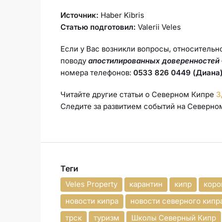
Источник:
Haber Kibris
Статью подготовил:
Valerii Veles
Если у Вас возникли вопросы, относительн
поводу
апостилированных доверенностей
номера телефонов:
0533 826 0449 (Диана)
Читайте другие статьи о Северном Кипре
З
Следите за развитием событий на Северн
Теги
Veles Property
карантин
кипр
коро
новости кипра
новости северного кипр
трск
туризм
Школы Северный Кипр