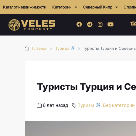
Каталог недвижимости
Категории
Северный Кипр
Справ
☎
Главная
Туризм
Туристы Турция и Северн
Туристы Турция и С
6 лет назад
Туризм
,
Без категории