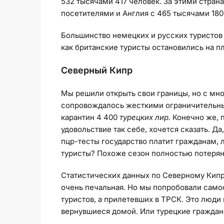
532 тысячами 417 человек. За этими стран
посетителями и Англия с 465 тысячами 180
Большинство немецких и русских туристов 
как британские туристы остановились на 
Северный Кипр
Мы решили открыть свои границы, но с мно
сопровождалось жесткими ограничительн
карантин 4 400
турецких лир.
Конечно же, 
удовольствие так себе, хочется сказать. Д
пцр-тесты государство платит гражданам, 
туристы? Похоже сезон полностью потерян!
Статистических данных по Северному Кипру
очень печальная. Но мы попробовали самос
туристов, а прилетевших в ТРСК. Это люди
вернувшиеся домой. Или турецкие граждане