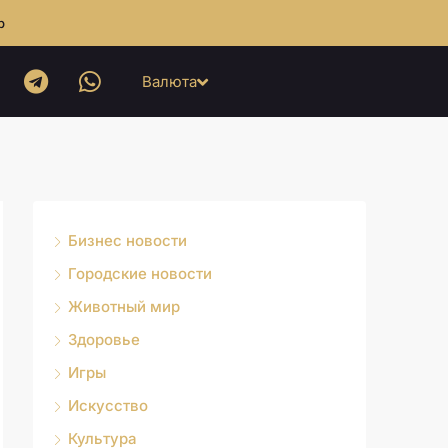
b
Валюта
Бизнес новости
Городские новости
Животный мир
Здоровье
Игры
Искусство
Культура