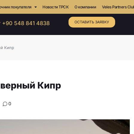
очник покупателя
Новости ТРСК
О компании
Veles Partners Clu
ОСТАВИТЬ ЗАЯВКУ
 +90 548 841 4838
ый Кипр
еверный Кипр
0