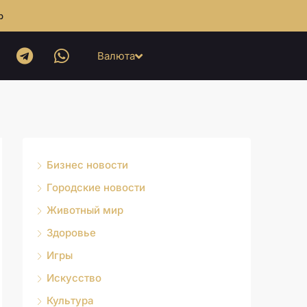
b
Валюта
Бизнес новости
Городские новости
Животный мир
Здоровье
Игры
Искусство
Культура