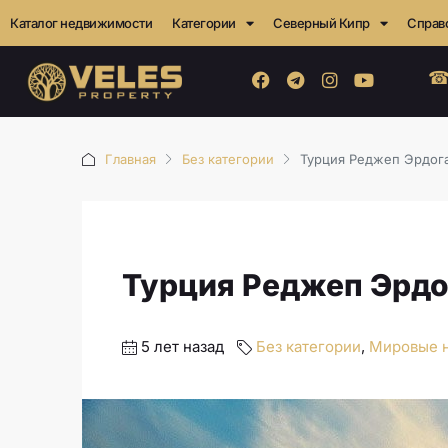
Каталог недвижимости
Категории
Северный Кипр
Справ
☎
Главная
Без категории
Турция Реджеп Эрдог
Турция Реджеп Эрдо
5 лет назад
Без категории
,
Мировые 