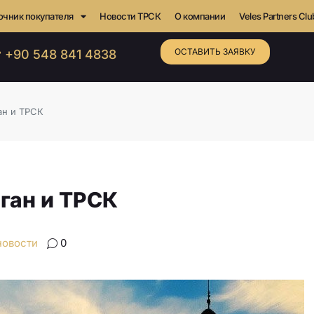
очник покупателя
Новости ТРСК
О компании
Veles Partners Clu
ОСТАВИТЬ ЗАЯВКУ
 +90 548 841 4838
ан и ТРСК
ган и ТРСК
новости
0