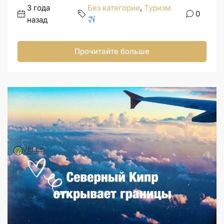
3 года
Без категории
,
Туризм
0
назад
Прочитайте больше