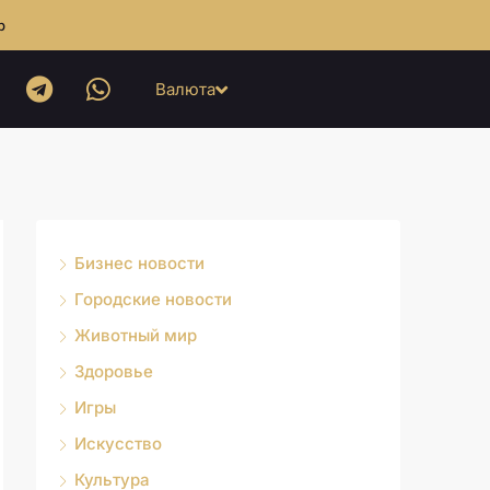
b
Валюта
Бизнес новости
Городские новости
Животный мир
Здоровье
Игры
Искусство
Культура