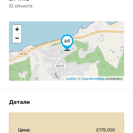
ID объекта
+
−
Leaflet
| ©
OpenStreetMap
contributors
Детали
Цена:
£179,000