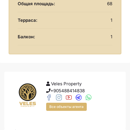
Общая площадь:
68
Терраса:
1
Балкон:
1
Veles Property
+905488414838
Все объекты агента