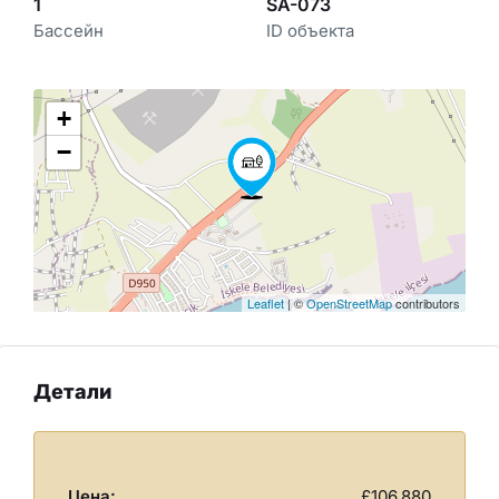
1
SA-073
Бассейн
ID объекта
+
−
Leaflet
| ©
OpenStreetMap
contributors
Детали
Цена:
£106,880