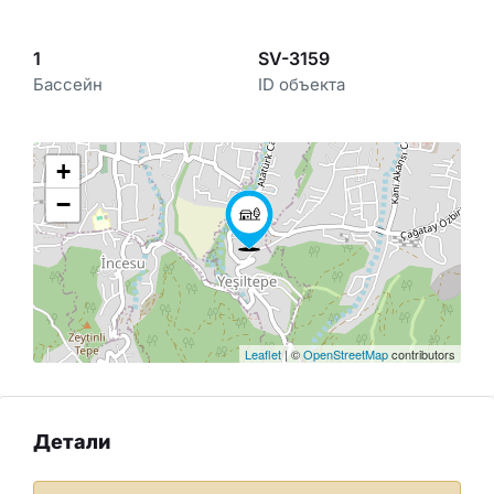
1
SV-3159
Бассейн
ID объекта
+
−
Leaflet
| ©
OpenStreetMap
contributors
Детали