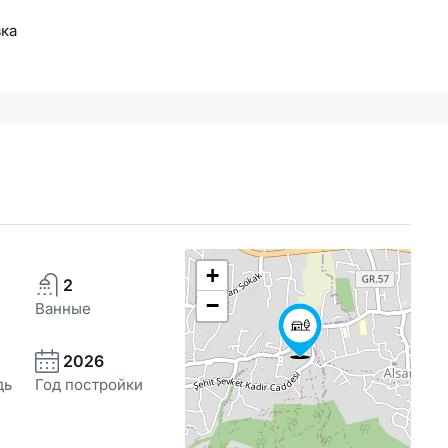
ка
+
2
−
Ванные
2026
дь
Год постройки