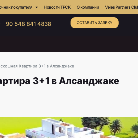
очник покупателя
Новости ТРСК
О компании
Veles Partners Clu
ОСТАВИТЬ ЗАЯВКУ
 +90 548 841 4838
оскошная Квартира 3+1 в Алсанджаке
артира 3+1 в Алсанджаке