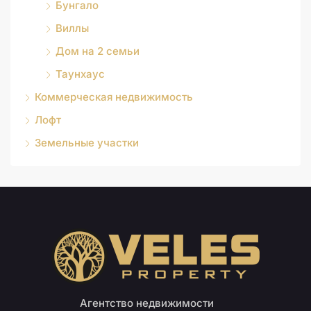
Бунгало
Виллы
Дом на 2 семьи
Таунхаус
Коммерческая недвижимость
Лофт
Земельные участки
Агентство недвижимости