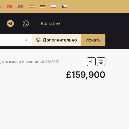
b
Валюта
Дополнительно
Искать
ля жизни и инвестиций SA-1331
£159,900