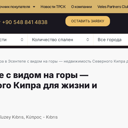
очник покупателя
Новости ТРСК
О компании
Veles Partners Clu
ОСТАВИТЬ ЗАЯВКУ
 +90 548 841 4838
сти
Количество спален
Все города
ира в Эсентепе с видом на горы — недвижимость Северного Кипра д
е с видом на горы —
го Кипра для жизни и
uzey Kıbrıs, Κύπρος - Kıbrıs