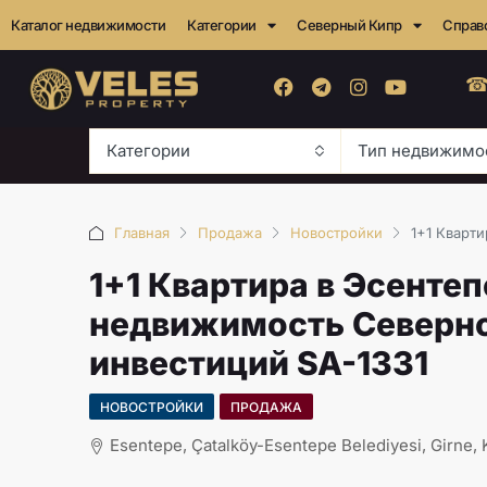
Каталог недвижимости
Категории
Северный Кипр
Справ
☎
Категории
Тип недвижимо
Главная
Продажа
Новостройки
1+1 Кварт
1+1 Квартира в Эсентеп
недвижимость Северно
инвестиций SA-1331
НОВОСТРОЙКИ
ПРОДАЖА
Esentepe, Çatalköy-Esentepe Belediyesi, Girne, K