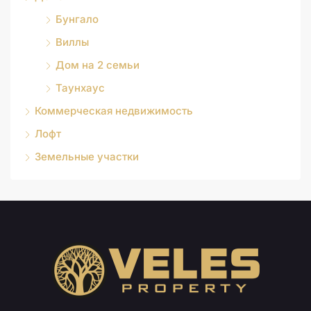
Бунгало
Виллы
Дом на 2 семьи
Таунхаус
Коммерческая недвижимость
Лофт
Земельные участки