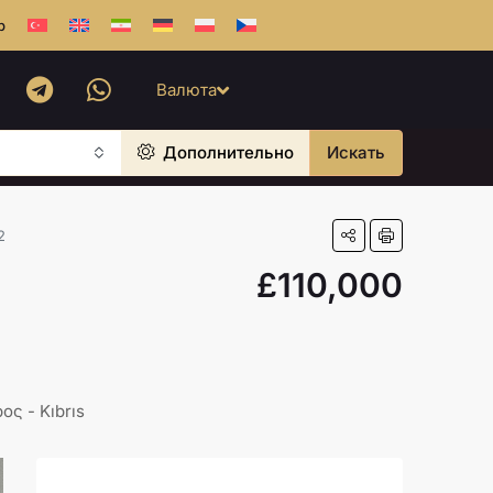
b
Валюта
Дополнительно
Искать
2
£110,000
ος - Kıbrıs