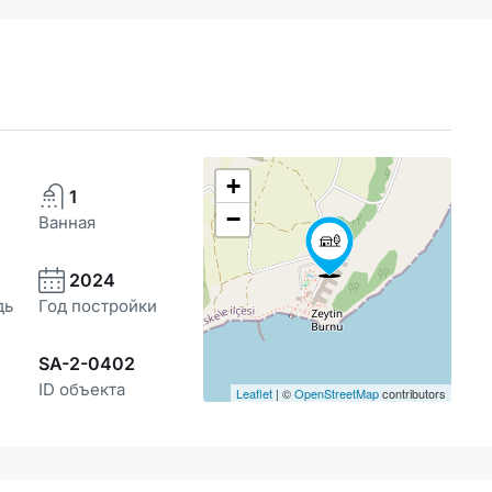
+
1
−
Ванная
2024
дь
Год постройки
SA-2-0402
ID объекта
Leaflet
| ©
OpenStreetMap
contributors