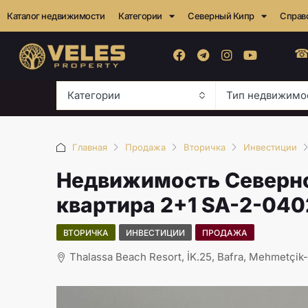
Каталог недвижимости
Категории
Северный Кипр
Справ
☎
Категории
Тип недвижимо
Главная
Продажа
Вторичка
Инвестиции
Недвижимость Северно
квартира 2+1 SA-2-040
ВТОРИЧКА
ИНВЕСТИЦИИ
ПРОДАЖА
Thalassa Beach Resort, İK.25, Bafra, Mehmetçik-B