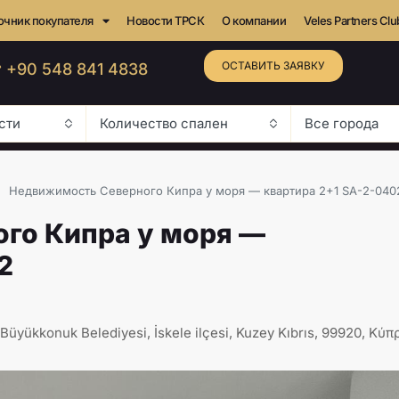
очник покупателя
Новости ТРСК
О компании
Veles Partners Clu
ОСТАВИТЬ ЗАЯВКУ
 +90 548 841 4838
сти
Количество спален
Все города
Недвижимость Северного Кипра у моря — квартира 2+1 SA-2-040
го Кипра у моря —
2
üyükkonuk Belediyesi, İskele ilçesi, Kuzey Kıbrıs, 99920, Κύπρ