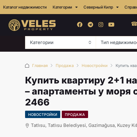
Каталог недвижимости
Категории
Северный Кипр
Справ
☎
Категории
Тип недвижимо
Главная
Продажа
Новостройки
Купить кв
Купить квартиру 2+1 н
– апартаменты у моря 
2466
НОВОСТРОЙКИ
ПРОДАЖА
Tatlısu, Tatlısu Belediyesi, Gazimağusa, Kuzey Kı