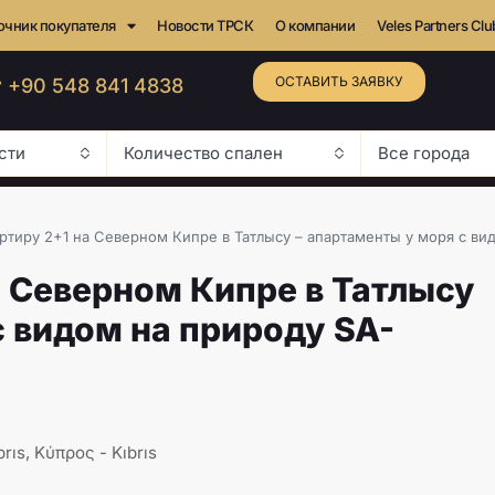
очник покупателя
Новости ТРСК
О компании
Veles Partners Clu
ОСТАВИТЬ ЗАЯВКУ
 +90 548 841 4838
сти
Количество спален
Все города
артиру 2+1 на Северном Кипре в Татлысу – апартаменты у моря с ви
а Северном Кипре в Татлысу
с видом на природу SA-
brıs, Κύπρος - Kıbrıs