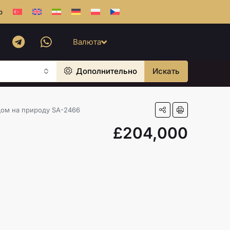
b
Валюта
Дополнительно
Искать
дом на природу SA-2466
£204,000