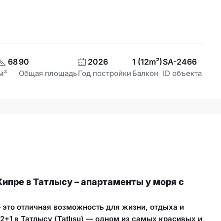
68
90
2026
1 (12m²)
SA-2466
м²
Общая площадь
Год постройки
Балкон
ID объекта
Кипре в Татлысу – апартаменты у моря с
это отличная возможность для жизни, отдыха и
2+1 в Татлысу (Tatlısu) — одном из самых красивых и