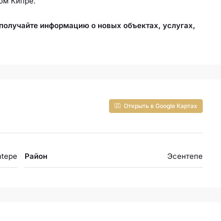
ом Кипре.
.
олучайте информацию о новых объектах, услугах,
Открыть в Google Картах
ntepe
Район
Эсентепе