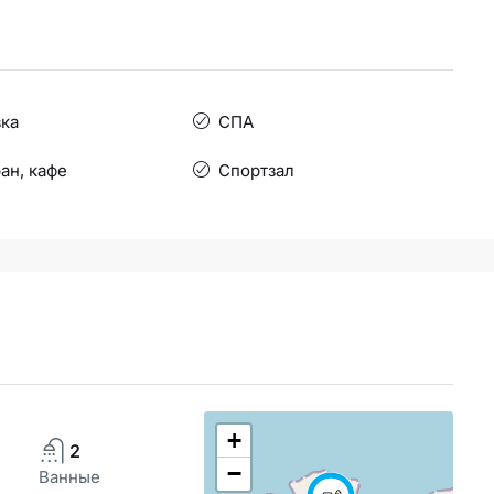
ка
СПА
ан, кафе
Спортзал
+
2
−
Ванные