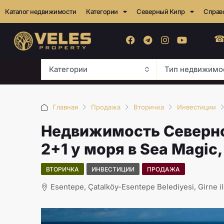
Каталог недвижимости
Категории
Северный Кипр
Справ
☎
Категории
Тип недвижимо
Главная
Продажа
Вторичка
Инвестиции
Недвижимость Северно
2+1 у моря в Sea Magic
ВТОРИЧКА
ИНВЕСТИЦИИ
ПРОДАЖА
Esentepe, Çatalköy-Esentepe Belediyesi, Girne il