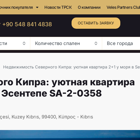
очник покупателя
Новости ТРСК
О компании
Veles Partners Clu
ОСТАВИТЬ ЗАЯВКУ
 +90 548 841 4838
сти
Количество спален
Все города
Недвижимость Северного Кипра: уютная квартира 2+1 у моря в Se
го Кипра: уютная квартира
, Эсентепе SA-2-0358
çesi, Kuzey Kıbrıs, 99400, Κύπρος - Kıbrıs