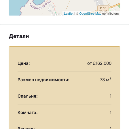
Leaflet
| ©
OpenStreetMap
contributors
Детали
Цена:
от
£162,000
Размер недвижимости:
73 м²
Спальня:
1
Комната:
1
Ванная:
1