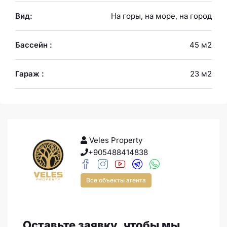
Вид:
На горы, на море, на город
Бассейн :
45 м2
Гараж :
23 м2
Veles Property
+905488414838
Все объекты агента
Оставьте заявку, чтобы мы