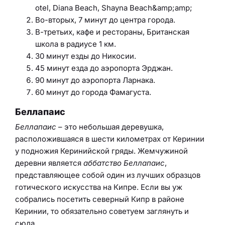
otel, Diana Beach, Shayna Beach&amp;amp;
Во-вторых, 7 минут до центра города.
В-третьих, кафе и рестораны, Британская
школа в радиусе 1 км.
30 минут езды до Никосии.
45 минут езда до аэропорта Эрджан.
90 минут до аэропорта Ларнака.
60 минут до города Фамагуста.
Беллапаис
Беллапаис
– это небольшая деревушка,
расположившаяся в шести километрах от Керинии
у подножия Керинийской гряды. Жемчужиной
деревни является
аббатство Беллапаис
,
представляющее собой один из лучших образцов
готического искусства на Кипре. Если вы уж
собрались посетить северный Кипр в районе
Керинии, то обязательно советуем заглянуть и
сюда.