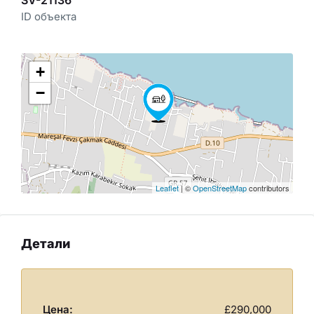
ID объекта
+
−
Leaflet
| ©
OpenStreetMap
contributors
Детали
Цена:
£290,000