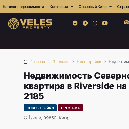
Каталог недвижимости
Категории
Северный Кипр
Справ
☎
Главная
Продажа
Новостройки
Недвижимо
Недвижимость Северно
квартира в Riverside на
2185
НОВОСТРОЙКИ
ПРОДАЖА
İskele, 99850, Кипр