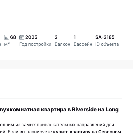
68
2025
2
1
SA-2185
е
м²
Год постройки
Балкон
Бассейн
ID объекта
ухкомнатная квартира в Riverside на Long
 одним из самых привлекательных направлений для
ий. Если вы планируете
купить квартиру на Северном