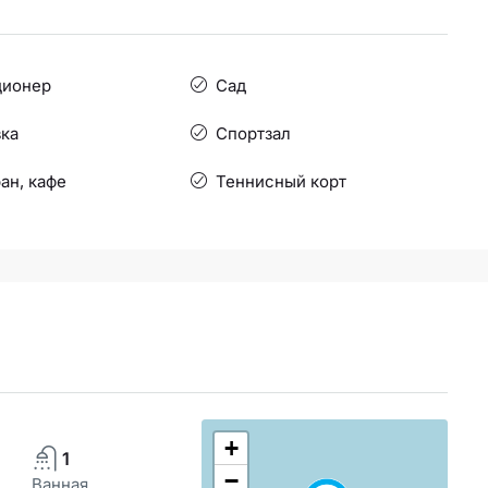
ционер
Сад
ка
Спортзал
ан, кафе
Теннисный корт
+
1
−
Ванная