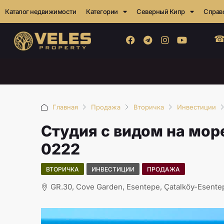
Каталог недвижимости
Категории
Северный Кипр
Справ
☎
Главная
Продажа
Вторичка
Инвестиции
Студия с видом на мор
0222
ВТОРИЧКА
ИНВЕСТИЦИИ
ПРОДАЖА
GR.30, Cove Garden, Esentepe, Çatalköy-Esentepe