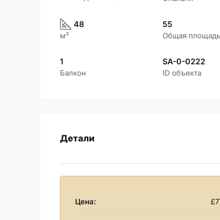
48
55
м²
Общая площад
1
SA-0-0222
Балкон
ID объекта
Детали
Цена:
£7