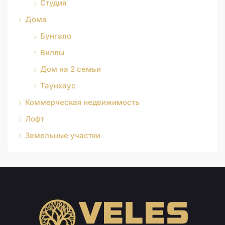
Студия
Дома
Бунгало
Виллы
Дом на 2 семьи
Таунхаус
Коммерческая недвижимость
Лофт
Земельные участки