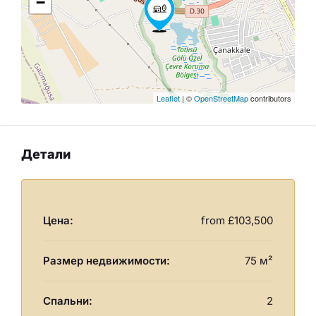
−
Leaflet
| ©
OpenStreetMap
contributors
Детали
Цена:
from
£103,500
Размер недвижимости:
75 м²
Спальни:
2