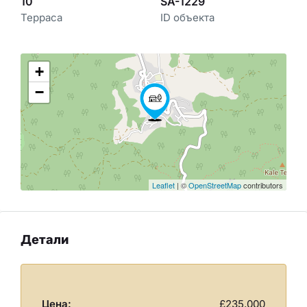
10
SA-1229
Терраса
ID объекта
+
−
Leaflet
| ©
OpenStreetMap
contributors
Детали
Цена:
£235,000