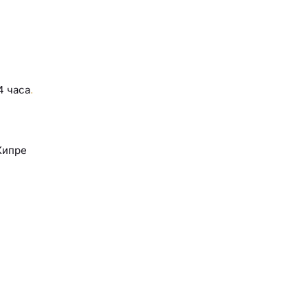
4 часа
.
Кипре