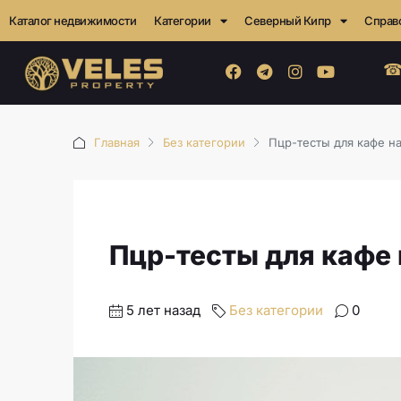
Каталог недвижимости
Категории
Северный Кипр
Справ
☎
Главная
Без категории
Пцр-тесты для кафе н
Пцр-тесты для кафе
5 лет назад
Без категории
0