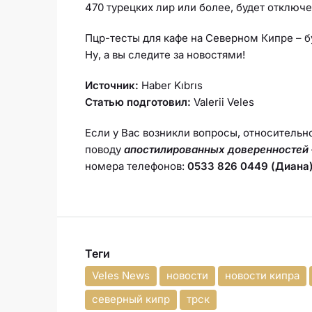
470 турецких лир или более, будет отключе
Пцр-тесты для кафе на Северном Кипре – 
Ну, а вы следите за новостями!
Источник:
Haber Kıbrıs
Статью подготовил:
Valerii Veles
Если у Вас возникли вопросы, относительн
поводу
апостилированных доверенностей
номера телефонов:
0533 826 0449 (Диана)
Теги
Veles News
новости
новости кипра
северный кипр
трск