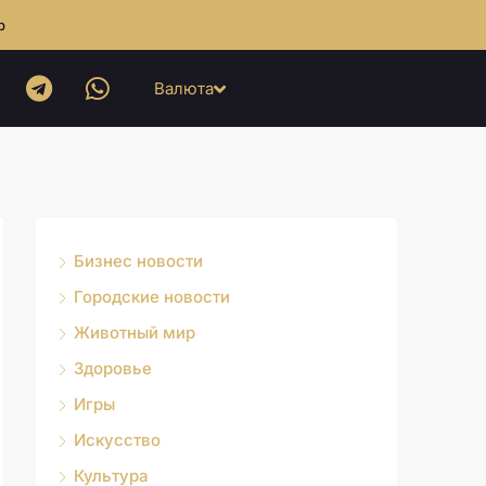
b
Валюта
Бизнес новости
Городские новости
Животный мир
Здоровье
Игры
Искусство
Культура