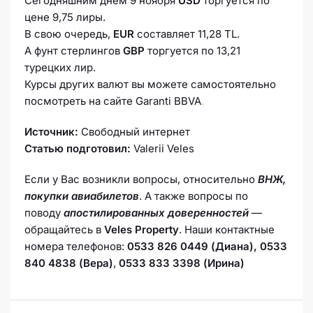
Сегодняшним днём 9 ноября
USD
торгуется по
цене 9,75 лиры.
В свою очередь,
EUR
составляет 11,28 TL.
А фунт стерлингов
GBP
торгуется по 13,21
турецких лир.
Курсы других валют вы можете самостоятельно
посмотреть на сайте Garanti BBVA
.
Источник:
Свободный интернет
Статью подготовил:
Valerii Veles
Если у Вас возникли вопросы, относительно
ВНЖ,
покупки авиабилетов
. А также вопросы по
поводу
апостилированных доверенностей
—
обращайтесь в
Veles Property
. Наши контактные
номера телефонов:
0533 826 0449 (Диана), 0533
840 4838 (Вера)
,
0533 833 3398 (Ирина)