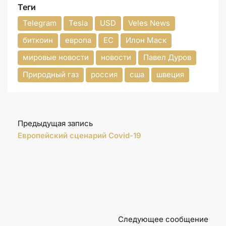
Теги
Telegram
Tesla
USD
Veles News
биткоин
европа
ЕС
Илон Маск
мировые новости
новости
Павел Дуров
Природный газ
россия
сша
швеция
Предыдущая запись
Европейский сценарий Covid-19
Следующее сообщение