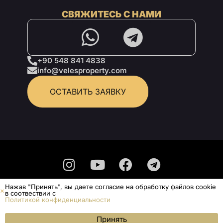
СВЯЖИТЕСЬ С НАМИ
+90 548 841 4838
info@velesproperty.com
ОСТАВИТЬ ЗАЯВКУ
Нажав "Принять", вы даете согласие на обработку файлов cookie
Политика конфиденциальности
в соотвествии с
Политикой конфиденциальности
Не является публичной офертой.
© Veles Property 2025 - Все права защищены
ОСТАВИТЬ ЗАЯВКУ
Принять
Меню
WhatsApp
Позвонить