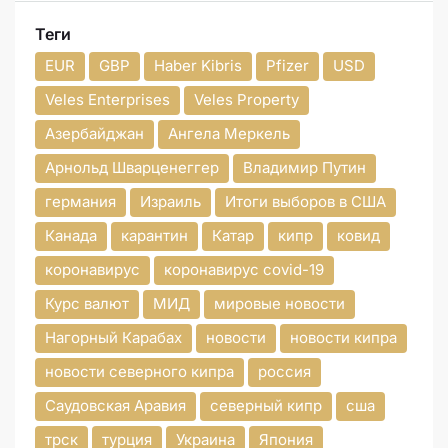
Теги
EUR
GBP
Haber Kibris
Pfizer
USD
Veles Enterprises
Veles Property
Азербайджан
Ангела Меркель
Арнольд Шварценеггер
Владимир Путин
германия
Израиль
Итоги выборов в США
Канада
карантин
Катар
кипр
ковид
коронавирус
коронавирус covid-19
Курс валют
МИД
мировые новости
Нагорный Карабах
новости
новости кипра
новости северного кипра
россия
Саудовская Аравия
северный кипр
сша
трск
турция
Украина
Япония