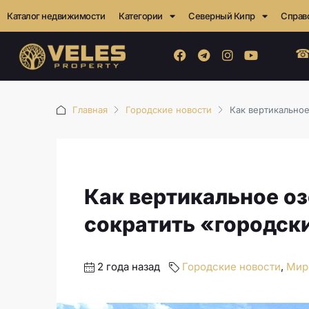
Каталог недвижимости
Категории
Северный Кипр
Справ
☎
Главная
Городские новости
Как вертикальное
Как вертикальное о
сократить «городски
2 года назад
Городские новости
,
Мир