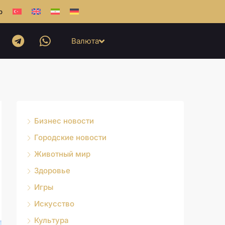
b
Валюта
Бизнес новости
Городские новости
Животный мир
Здоровье
Игры
Искусство
Культура