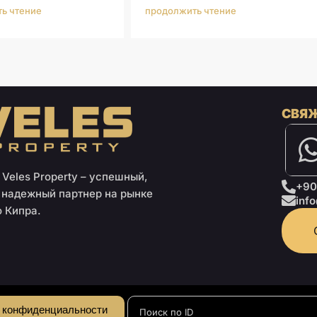
ь чтение
продолжить чтение
СВЯЖ
Veles Property – успешный,
+90
 надежный партнер на рынке
inf
 Кипра.
 конфиденциальности