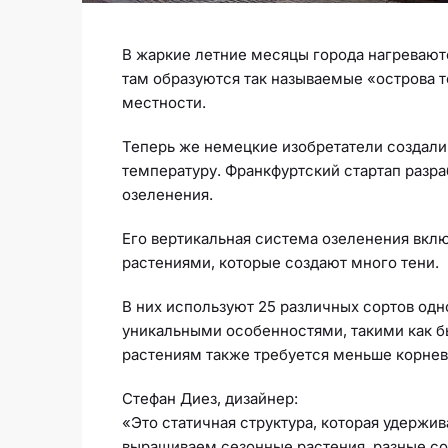
В жаркие летние месяцы города нагреваютс
там образуются так называемые «острова т
местности.
Теперь же немецкие изобретатели создали
температуру. Франкфуртский стартап разра
озеленения.
Его вертикальная система озеленения вкл
растениями, которые создают много тени.
В них используют 25 различных сортов од
уникальными особенностями, такими как бы
растениям также требуется меньше корнев
Стефан Диез, дизайнер:
«Это статичная структура, которая удержив
выращиваем сезонные растения, разные сор