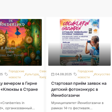
Городские
Северный
Городские
25
,
Культура
,
04.08.2025
,
Искусство
новости
Кипр
новости
у вечером в Гирне
Стартовал приём заявок на
 «Клюквы в Стране
детский фотоконкурс в
Йенибогазичи
«Cranberries in
Муниципалитет Йенибогазичи в
», организованный...
рамках 14-го фестиваля...