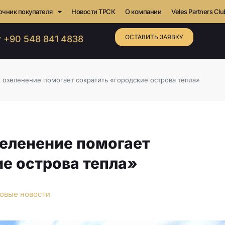
очник покупателя
Новости ТРСК
О компании
Veles Partners Clu
ОСТАВИТЬ ЗАЯВКУ
 +90 548 841 4838
 озеленение помогает сократить «городские острова тепла»
зеленение помогает
е острова тепла»
овые новости