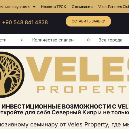
очник покупателя
Новости ТРСК
О компании
Veles Partners Clu
ОСТАВИТЬ ЗАЯВКУ
 +90 548 841 4838
сти
Количество спален
Все города
 ИНВЕСТИЦИОННЫЕ ВОЗМОЖНОСТИ С VELE
ткройте для себя Северный Кипр и не тольк
юзивному семинару от Veles Property, где 