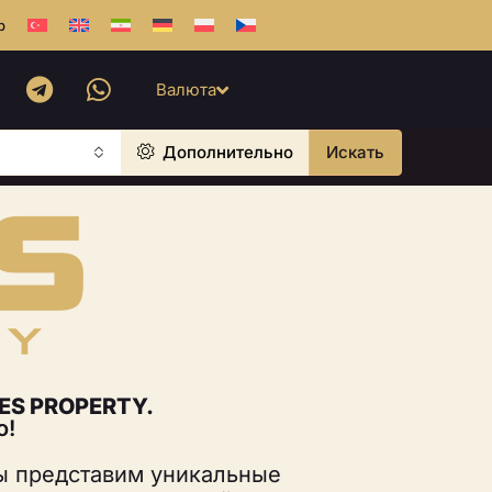
b
Валюта
Дополнительно
Искать
S PROPERTY.
о!
мы представим уникальные