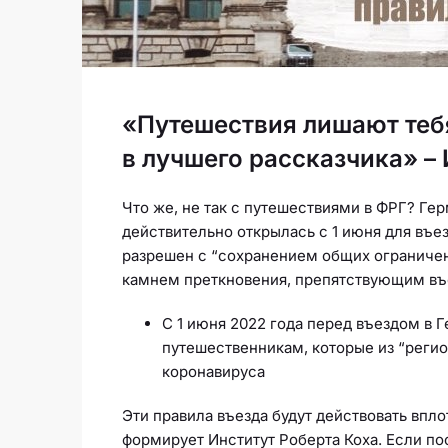
«Путешествия лишают теб
в лучшего рассказчика» – 
Что же, не так с путешествиями в ФРГ? Ге
действительно открылась с 1 июня для въез
разрешен с “сохранением общих ограничен
камнем преткновения, препятствующим въез
С 1 июня 2022 года перед въездом в 
путешественникам, которые из “реги
коронавируса
Эти правила въезда будут действовать впло
формирует Институт Роберта Коха. Если по