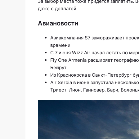
За выбор места тоже придётся заплатить. 
даже с доплатой.
Авиановости
Авиакомпания S7 замораживает проек
времени
С 7 июня Wizz Air начал летать по м
Fly One Armenia расширяет географию
Бейрут
Из Красноярска в Санкт-Петербург буд
Air Serbia в июне
запустила
несколько
Триест, Лион, Ганновер, Бари, Болонь