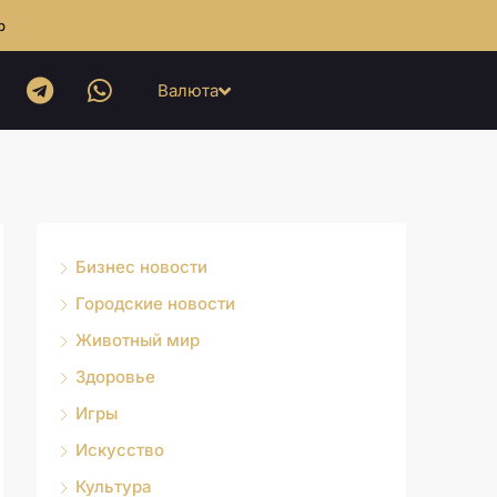
b
Валюта
Бизнес новости
Городские новости
Животный мир
Здоровье
Игры
Искусство
Культура