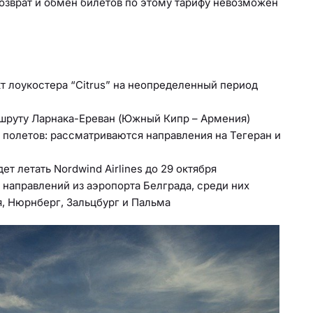
Возврат и обмен билетов по этому тарифу невозможен
т лоукостера “Citrus” на неопределенный период
аршруту Ларнака-Ереван (Южный Кипр – Армения)
 полетов: рассматриваются направления на Тегеран и
ет летать Nordwind Airlines до 29 октября
 направлений из аэропорта Белграда, среди них
я, Нюрнберг, Зальцбург и Пальма