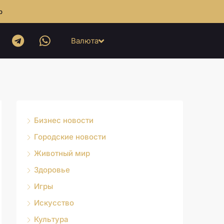
b
Валюта
Бизнес новости
Городские новости
Животный мир
Здоровье
Игры
Искусство
Культура