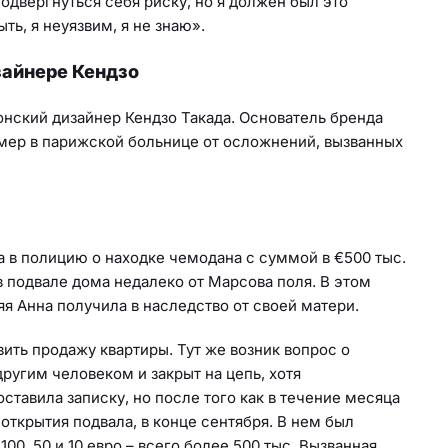
подвергнуться себя риску, но я должен был это
ть, я неуязвим, я не знаю».
зайнере Кендзо
онский дизайнер Кендзо Такада. Основатель бренда
умер в парижской больнице от осложнений, вызванных
 в полицию о находке чемодана с суммой в €500 тыс.
 подвале дома недалеко от Марсова поля. В этом
яя Анна получила в наследство от своей матери.
вить продажу квартиры. Тут же возник вопрос о
угим человеком и закрыт на цепь, хотя
ставила записку, но после того как в течение месяца
 открытия подвала, в конце сентября. В нем был
0, 50 и 10 евро – всего более 500 тыс. Вызванная