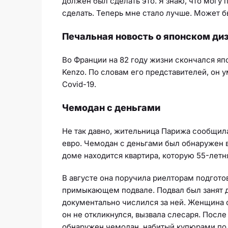
должен был сделать это. Я знаю, что могу 
сделать. Теперь мне стало лучше. Может бы
Печальная новость о японском ди
Во Франции на 82 году жизни скончался яп
Kenzo. По словам его представителей, он 
Covid-19.
Чемодан с деньгами
Не так давно, жительница Парижа сообщила
евро. Чемодан с деньгами был обнаружен в
доме находится квартира, которую 55-летн
В августе она поручила риелторам подгото
примыкающем подвале. Подвал был занят др
документально числился за ней. Женщина о
он не откликнулся, вызвала слесаря. После
обнаружен чемодан, набитый купюрами по 10