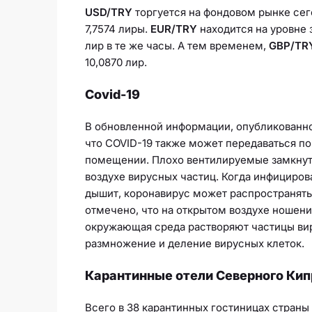
USD/TRY
торгуется на фондовом рынке сего
7,7574 лиры.
EUR/TRY
находится на уровне 
лир в те же часы. А тем временем,
GBP/TR
10,0870 лир.
Covid-19
В обновленной информации, опубликованн
что COVID-19 также может передаваться по
помещении. Плохо вентилируемые замкнут
воздухе вирусных частиц. Когда инфицирова
дышит, коронавирус может распространятьс
отмечено, что на открытом воздухе ношение
окружающая среда растворяют частицы виру
размножение и деление вирусных клеток.
Карантинные отели Северного Кип
Всего в 38 карантинных гостиницах стран