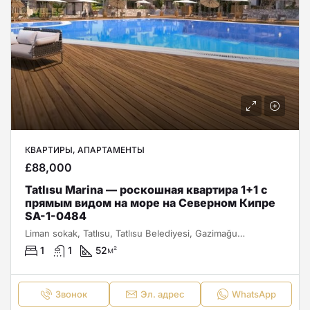
КВАРТИРЫ, АПАРТАМЕНТЫ
£88,000
Tatlısu Marina — роскошная квартира 1+1 с
прямым видом на море на Северном Кипре
SA-1-0484
Liman sokak, Tatlısu, Tatlısu Belediyesi, Gazimağusa ilçesi, Kuzey Kıbrıs, 99640, Κύπρος - Kıbrıs
1
1
52
м²
Звонок
Эл. адрес
WhatsApp