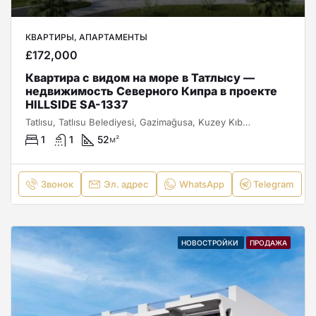
КВАРТИРЫ, АПАРТАМЕНТЫ
£172,000
Квартира с видом на море в Татлысу —
недвижимость Северного Кипра в проекте
HILLSIDE SA-1337
Tatlısu, Tatlısu Belediyesi, Gazimağusa, Kuzey Kıbrıs, Κύπρος - Kıbrıs
1
1
52
м²
Звонок
Эл. адрес
WhatsApp
Telegram
НОВОСТРОЙКИ
ПРОДАЖА