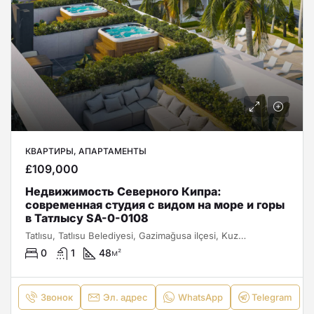
КВАРТИРЫ, АПАРТАМЕНТЫ
£109,000
Недвижимость Северного Кипра:
современная студия с видом на море и горы
в Татлысу SA-0-0108
Tatlısu, Tatlısu Belediyesi, Gazimağusa ilçesi, Kuzey Kıbrıs, Κύπρος - Kıbrıs
0
1
48
м²
Звонок
Эл. адрес
WhatsApp
Telegram