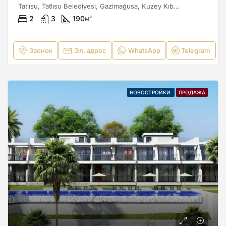
Tatlısu, Tatlısu Belediyesi, Gazimağusa, Kuzey Kıbrıs, Κύπρος - Kıbrıs
2
3
190
м²
Звонок
Эл. адрес
WhatsApp
Telegram
НОВОСТРОЙКИ
ПРОДАЖА