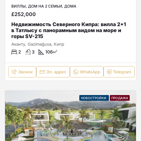
ВИЛЛЫ, ДОМ НА 2 СЕМЬИ, ДОМА
£252,000
Недвижимость Северного Кипра: вилла 2+1
в Татлысу с панорамным видом на море и
горы SV-215
Аканту, Gazimağusa, Кипр
2
3
106
м²
Звонок
Эл. адрес
WhatsApp
Telegram
НОВОСТРОЙКИ
ПРОДАЖА