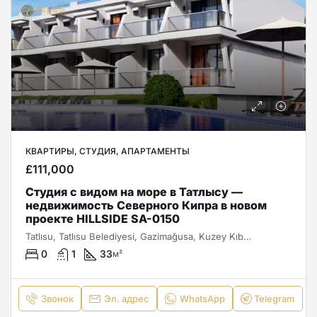
КВАРТИРЫ, СТУДИЯ, АПАРТАМЕНТЫ
£111,000
Студия с видом на море в Татлысу —
недвижимость Северного Кипра в новом
проекте HILLSIDE SA-0150
Tatlısu, Tatlısu Belediyesi, Gazimağusa, Kuzey Kıbrıs, Κύπρος - Kıbrıs
0
1
33
м²
Звонок
Эл. адрес
WhatsApp
Telegram