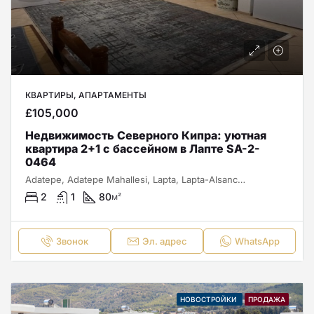
КВАРТИРЫ, АПАРТАМЕНТЫ
£105,000
Недвижимость Северного Кипра: уютная
квартира 2+1 с бассейном в Лапте SA-2-
0464
Adatepe, Adatepe Mahallesi, Lapta, Lapta-Alsancak-Çamlıbel Belediyesi, Girne ilçesi, Kuzey Kıbrıs, 99420, Κύπρος - Kıbrıs
2
1
80
м²
Звонок
Эл. адрес
WhatsApp
НОВОСТРОЙКИ
ПРОДАЖА