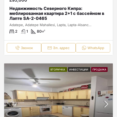
Недвижимость Северного Кипра:
меблированная квартира 2+1 с бассейном в
Лапте SA-2-0465
Adatepe, Adatepe Mahallesi, Lapta, Lapta-Alsancak-Çamlıbel Belediyesi, Girne ilçesi, Kuzey Kıbrıs, 99420, Κύπρος - Kıbrıs
2
1
80
м²
Звонок
Эл. адрес
WhatsApp
ВТОРИЧКА
ИНВЕСТИЦИИ
ПРОДАЖА