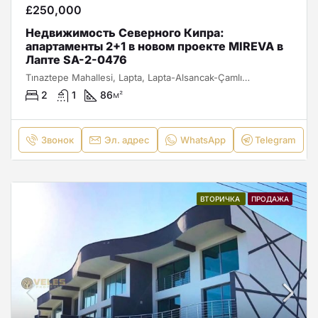
£250,000
Недвижимость Северного Кипра:
апартаменты 2+1 в новом проекте MIREVA в
Лапте SA-2-0476
Tınaztepe Mahallesi, Lapta, Lapta-Alsancak-Çamlıbel Belediyesi, Girne ilçesi, Kuzey Kıbrıs, 99420, Κύπρος - Kıbrıs
2
1
86
м²
Звонок
Эл. адрес
WhatsApp
Telegram
ВТОРИЧКА
ПРОДАЖА