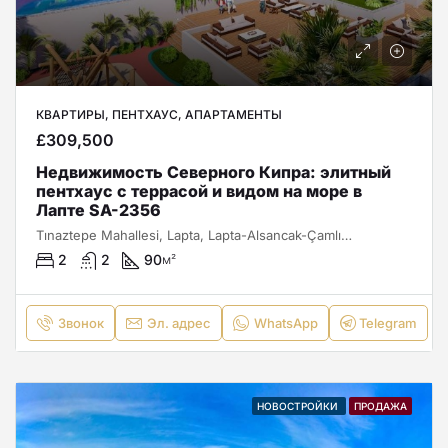
КВАРТИРЫ, ПЕНТХАУС, АПАРТАМЕНТЫ
£309,500
Недвижимость Северного Кипра: элитный
пентхаус с террасой и видом на море в
Лапте SA-2356
Tınaztepe Mahallesi, Lapta, Lapta-Alsancak-Çamlıbel Belediyesi, Girne ilçesi, Kuzey Kıbrıs, 99420, Κύπρος - Kıbrıs
2
2
90
м²
Звонок
Эл. адрес
WhatsApp
Telegram
НОВОСТРОЙКИ
ПРОДАЖА