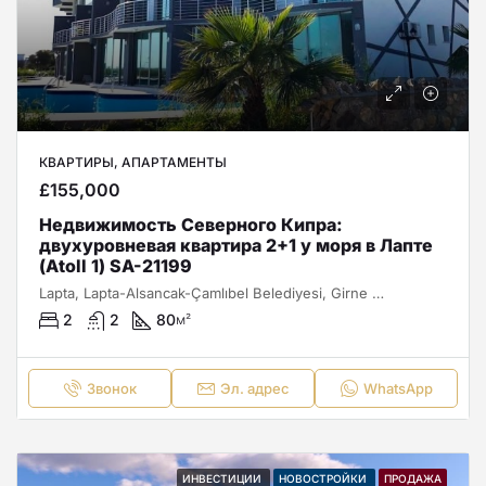
КВАРТИРЫ, АПАРТАМЕНТЫ
£155,000
Недвижимость Северного Кипра:
двухуровневая квартира 2+1 у моря в Лапте
(Atoll 1) SA-21199
Lapta, Lapta-Alsancak-Çamlıbel Belediyesi, Girne ilçesi, Kuzey Kıbrıs, Κύπρος - Kıbrıs
2
2
80
м²
Звонок
Эл. адрес
WhatsApp
ИНВЕСТИЦИИ
НОВОСТРОЙКИ
ПРОДАЖА