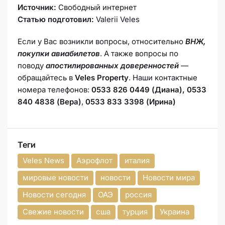
Источник:
Свободный интернет
Статью подготовил:
Valerii Veles
Если у Вас возникли вопросы, относительно
ВНЖ,
покупки авиабилетов
. А также вопросы по
поводу
апостилированных доверенностей
—
обращайтесь в
Veles Property
. Наши контактные
номера телефонов:
0533 826 0449 (Диана), 0533
840 4838 (Вера)
,
0533 833 3398 (Ирина)
Теги
Veles News
Аэрофлот
италия
мировые новости
новости
Новости мира
Новости сегодня
ОАЭ
россия
Свежие новости
сша
турция
Украина