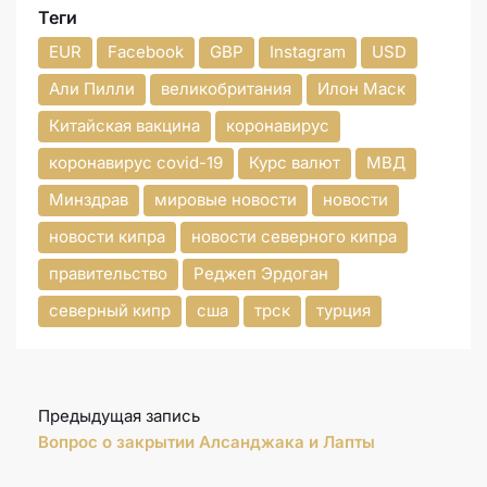
Теги
EUR
Facebook
GBP
Instagram
USD
Али Пилли
великобритания
Илон Маск
Китайская вакцина
коронавирус
коронавирус covid-19
Курс валют
МВД
Минздрав
мировые новости
новости
новости кипра
новости северного кипра
правительство
Реджеп Эрдоган
северный кипр
сша
трск
турция
Предыдущая запись
Вопрос о закрытии Алсанджака и Лапты